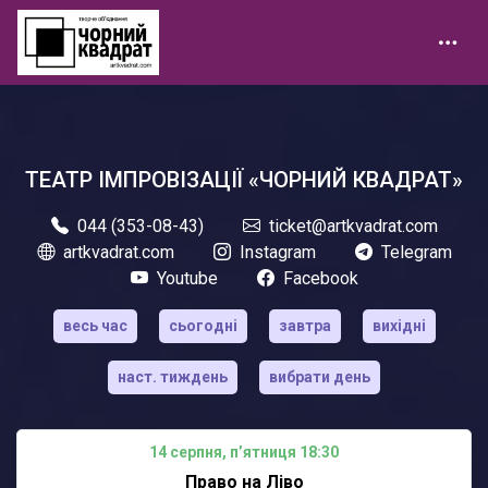
ТЕАТР ІМПРОВІЗАЦІЇ «ЧОРНИЙ КВАДРАТ»
044 (353-08-43)
ticket@artkvadrat.com
artkvadrat.com
Instagram
Telegram
Youtube
Facebook
весь час
сьогодні
завтра
вихідні
наст. тиждень
вибрати день
14 серпня, пʼятниця 18:30
Право на Ліво